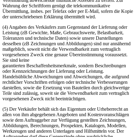
Vereinbarung abweichende mündliche Abreden zu treffen. Zur
Wahrung der Schriftform genügt die telekommunikative
Übermittlung, insbes. per Telefax oder per E-Mail, sofern die Kopie
der unterschriebenen Erklärung übermittelt wird.
(4) Angaben des Verkäufers zum Gegenstand der Lieferung oder
Leistung (zB Gewichte, Maße, Gebrauchswerte, Belastbarkeit,
Toleranzen und technische Daten) sowie unsere Darstellungen
desselben (zB Zeichnungen und Abbildungen) sind nur annähernd
maßgeblich, soweit nicht die Verwendbarkeit zum vertraglich
vorgesehenen Zweck eine genaue Übereinstimmung voraussetzt.
Sie sind keine
garantierten Beschaffenheitsmerkmale, sondern Beschreibungen
oder Kennzeichnungen der Lieferung oder Leistung.
Handelsübliche Abweichungen und Abweichungen, die aufgrund
rechtlicher Vorschriften erfolgen oder technische Verbesserungen
darstellen, sowie die Ersetzung von Bauteilen durch gleichwertige
Teile sind zulässig, soweit sie die Verwendbarkeit zum vertraglich
vorgesehenen Zweck nicht beeinträchtigen.
(5) Der Verkäufer behält sich das Eigentum oder Urheberrecht an
allen von ihm abgegebenen Angeboten und Kostenvoranschlägen
sowie dem Auftraggeber zur Verfügung gestellten Zeichnungen,
Abbildungen, Berechnungen, Prospekten, Katalogen, Modellen,
Werkzeugen und anderen Unterlagen und Hilfsmitteln vor. Der
Auftraggeber darf diese Gegenstände ohne ausdrückliche