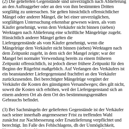
(2) Die gelieferten Gegenstände sind unverzüglich nach Ablieferung
an den Auftraggeber oder an den von ihm bestimmten Dritten
sorgfältig zu untersuchen. Sie gelten hinsichtlich offensichtlicher
Mängel oder anderer Mängel, die bei einer unverzüglichen,
sorgfältigen Untersuchung erkennbar gewesen wären, als vom
Käufer genehmigt, wenn dem Verkäufer nicht binnen (sieben)
Werktagen nach Ablieferung eine schriftliche Mängelrüge zugeht.
Hinsichtlich anderer Mängel gelten die
Liefergegenstände als vom Käufer genehmigt, wenn die
Mängelrüge dem Verkäufer nicht binnen (sieben) Werktagen nach
dem Zeitpunkt zugeht, in dem sich der Mangel zeigte; war der
Mangel bei normaler Verwendung bereits zu einem früheren
Zeitpunkt offensichtlich, ist jedoch dieser frühere Zeitpunkt für den
Beginn der Rügefrist maßgeblich. Auf Verlangen des Verkäufers ist
ein beanstandeter Liefergegenstand frachtfrei an den Verkäufer
zurückzusenden. Bei berechtigter Mängelrüge vergütet der
Verkäufer die Kosten des günstigsten Versandweges; dies gilt nicht,
soweit die Kosten sich erhöhen, weil der Liefergegenstand sich an
einem anderen Ort als dem Ort des bestimmungsgemäßen
Gebrauchs befindet.
(3) Bei Sachmängeln der gelieferten Gegenstände ist der Verkäufer
nach seiner innerhalb angemessener Frist zu treffenden Wahl
zunächst zur Nachbesserung oder Ersatzlieferung verpflichtet und
berechtigt. Im Falle des Fehlschlagens, dh der Unmöglichkeit,