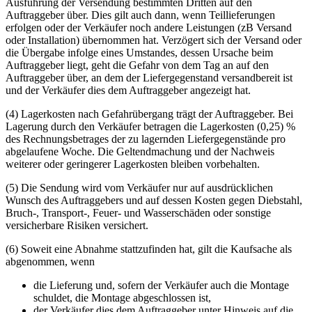
Ausführung der Versendung bestimmten Dritten auf den
Auftraggeber über. Dies gilt auch dann, wenn Teillieferungen
erfolgen oder der Verkäufer noch andere Leistungen (zB Versand
oder Installation) übernommen hat. Verzögert sich der Versand oder
die Übergabe infolge eines Umstandes, dessen Ursache beim
Auftraggeber liegt, geht die Gefahr von dem Tag an auf den
Auftraggeber über, an dem der Liefergegenstand versandbereit ist
und der Verkäufer dies dem Auftraggeber angezeigt hat.
(4) Lagerkosten nach Gefahrübergang trägt der Auftraggeber. Bei
Lagerung durch den Verkäufer betragen die Lagerkosten (0,25) %
des Rechnungsbetrages der zu lagernden Liefergegenstände pro
abgelaufene Woche. Die Geltendmachung und der Nachweis
weiterer oder geringerer Lagerkosten bleiben vorbehalten.
(5) Die Sendung wird vom Verkäufer nur auf ausdrücklichen
Wunsch des Auftraggebers und auf dessen Kosten gegen Diebstahl,
Bruch-, Transport-, Feuer- und Wasserschäden oder sonstige
versicherbare Risiken versichert.
(6) Soweit eine Abnahme stattzufinden hat, gilt die Kaufsache als
abgenommen, wenn
die Lieferung und, sofern der Verkäufer auch die Montage
schuldet, die Montage abgeschlossen ist,
der Verkäufer dies dem Auftraggeber unter Hinweis auf die